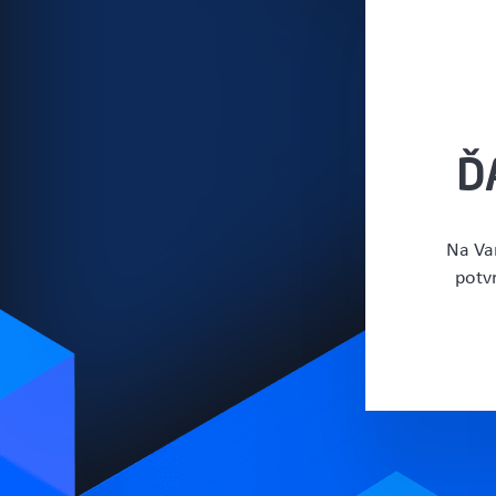
Ď
Na Va
potvr