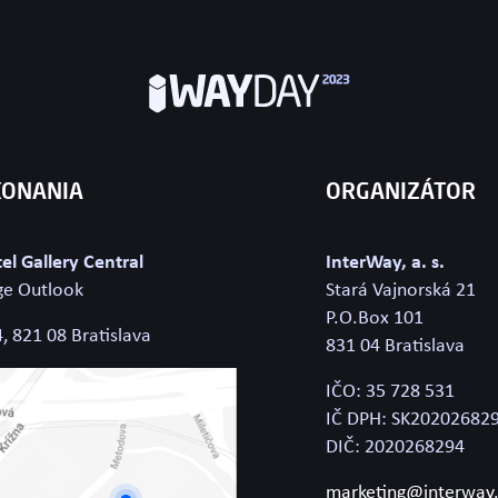
KONANIA
ORGANIZÁTOR
el Gallery Central
InterWay, a. s.
ge Outlook
Stará Vajnorská 21
P.O.Box 101
 821 08 Bratislava
831 04 Bratislava
IČO: 35 728 531
IČ DPH: SK20202682
DIČ: 2020268294
marketing@interway.