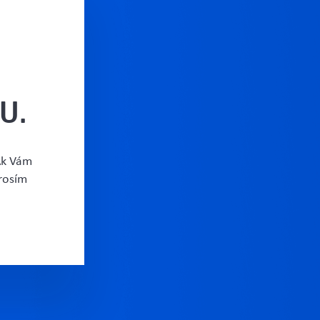
U.
Ak Vám
prosím